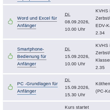
KVHS 
Di.
Word und Excel für
Zerbst
08.09.2026,
Anfänger
EDV-Ka
10.00 Uhr
2.34
KVHS 
Smartphone-
Di.
Zerbst
Bedienung für
15.09.2026,
Klass
Anfänger
10.00 Uhr
2.35
Di.
PC -Grundlagen für
Köthen
15.09.2026,
Anfänger
(PC-Ka
15.30 Uhr
Kurs startet