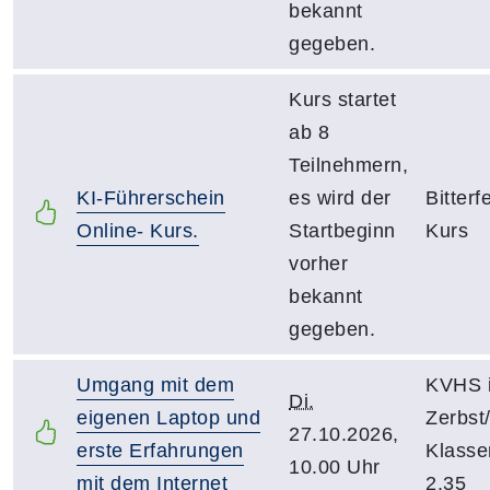
bekannt
gegeben.
Kurs startet
ab 8
Teilnehmern,
KI-Führerschein
es wird der
Bitterf
Online- Kurs.
Startbeginn
Kurs
vorher
bekannt
gegeben.
Umgang mit dem
KVHS 
Di.
eigenen Laptop und
Zerbst
27.10.2026,
erste Erfahrungen
Klass
10.00 Uhr
mit dem Internet
2.35