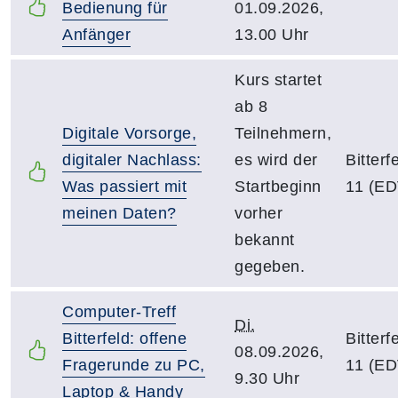
Bedienung für
01.09.2026,
Anfänger
13.00 Uhr
Kurs startet
ab 8
Digitale Vorsorge,
Teilnehmern,
digitaler Nachlass:
es wird der
Bitter
Was passiert mit
Startbeginn
11 (ED
meinen Daten?
vorher
bekannt
gegeben.
Computer-Treff
Di.
Bitterfeld: offene
Bitter
08.09.2026,
Fragerunde zu PC,
11 (ED
9.30 Uhr
Laptop & Handy