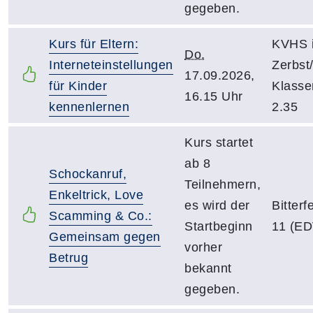
gegeben.
Kurs für Eltern:
KVHS 
Do.
Interneteinstellungen
Zerbst
17.09.2026,
für Kinder
Klass
16.15 Uhr
kennenlernen
2.35
Kurs startet
ab 8
Schockanruf,
Teilnehmern,
Enkeltrick, Love
es wird der
Bitter
Scamming & Co.:
Startbeginn
11 (ED
Gemeinsam gegen
vorher
Betrug
bekannt
gegeben.