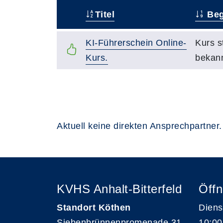
Titel
Beg
–
KI-Führerschein Online-
Kurs s
Kurs.
bekan
Aktuell keine direkten Ansprechpartner.
KVHS Anhalt-Bitterfeld
Öffn
Standort Köthen
Diens
Siebenbrünnenpromenade 31
10:00