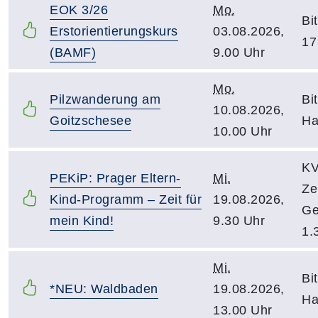
EOK 3/26
Mo.
Bi
Erstorientierungskurs
03.08.2026,
17
(BAMF)
9.00 Uhr
Mo.
Pilzwanderung am
Bi
10.08.2026,
Goitzschesee
Ha
10.00 Uhr
KV
PEKiP: Prager Eltern-
Mi.
Ze
Kind-Programm – Zeit für
19.08.2026,
Ge
mein Kind!
9.30 Uhr
1.
Mi.
Bi
*NEU: Waldbaden
19.08.2026,
Ha
13.00 Uhr