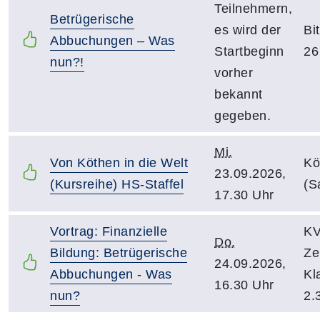
Teilnehmern,
Betrügerische
es wird der
Bi
Abbuchungen – Was
Startbeginn
26
nun?!
vorher
bekannt
gegeben.
Mi.
Von Köthen in die Welt
Kö
23.09.2026,
(Kursreihe) HS-Staffel
(S
17.30 Uhr
Vortrag: Finanzielle
KV
Do.
Bildung: Betrügerische
Ze
24.09.2026,
Abbuchungen - Was
Kl
16.30 Uhr
nun?
2.