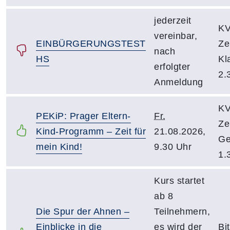
jederzeit
KV
vereinbar,
EINBÜRGERUNGSTEST
Ze
nach
HS
Kl
erfolgter
2.
Anmeldung
KV
PEKiP: Prager Eltern-
Fr.
Ze
Kind-Programm – Zeit für
21.08.2026,
Ge
mein Kind!
9.30 Uhr
1.
Kurs startet
ab 8
Die Spur der Ahnen –
Teilnehmern,
Einblicke in die
es wird der
Bi