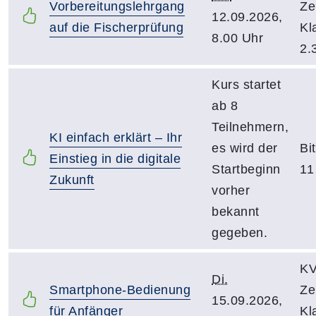
Vorbereitungslehrgang
Ze
12.09.2026,
auf die Fischerprüfung
Kl
8.00 Uhr
2.
Kurs startet
ab 8
Teilnehmern,
KI einfach erklärt – Ihr
es wird der
Bi
Einstieg in die digitale
Startbeginn
11
Zukunft
vorher
bekannt
gegeben.
KV
Di.
Smartphone-Bedienung
Ze
15.09.2026,
für Anfänger
Kl