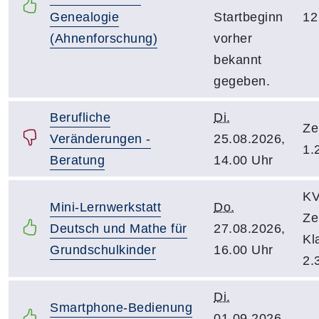
Genealogie
Startbeginn
12
(Ahnenforschung)
vorher
bekannt
gegeben.
Berufliche
Di.
Ze
Veränderungen -
25.08.2026,
1.
Beratung
14.00 Uhr
KV
Mini-Lernwerkstatt
Do.
Ze
Deutsch und Mathe für
27.08.2026,
Kl
Grundschulkinder
16.00 Uhr
2.
Di.
Smartphone-Bedienung
01.09.2026,