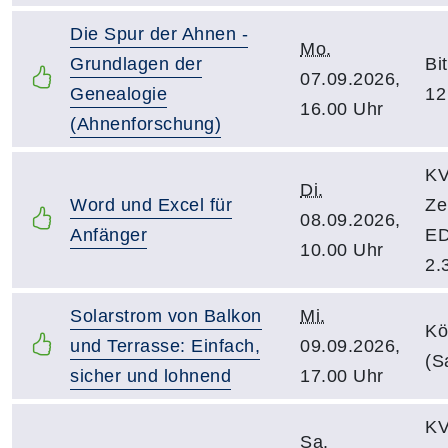
Die Spur der Ahnen -
Mo.
Grundlagen der
Bi
07.09.2026,
Genealogie
12
16.00 Uhr
(Ahnenforschung)
KV
Di.
Word und Excel für
Ze
08.09.2026,
Anfänger
ED
10.00 Uhr
2.
Solarstrom von Balkon
Mi.
Kö
und Terrasse: Einfach,
09.09.2026,
(S
sicher und lohnend
17.00 Uhr
KV
Sa.