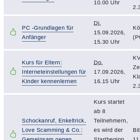
10.00 Uhr
2.
Di.
PC -Grundlagen für
Kö
15.09.2026,
Anfänger
(P
15.30 Uhr
KV
Kurs für Eltern:
Do.
Ze
Interneteinstellungen für
17.09.2026,
Kl
Kinder kennenlernen
16.15 Uhr
2.
Kurs startet
ab 8
Schockanruf, Enkeltrick,
Teilnehmern,
Love Scamming & Co.:
es wird der
Bi
Gemeinsam gegen
Startbeginn
11