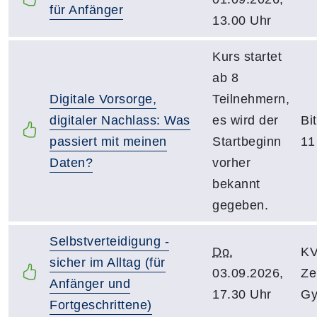
für Anfänger
13.00 Uhr
Kurs startet
ab 8
Digitale Vorsorge,
Teilnehmern,
digitaler Nachlass: Was
es wird der
Bi
passiert mit meinen
Startbeginn
11
Daten?
vorher
bekannt
gegeben.
Selbstverteidigung -
Do.
KV
sicher im Alltag (für
03.09.2026,
Ze
Anfänger und
17.30 Uhr
Gy
Fortgeschrittene)