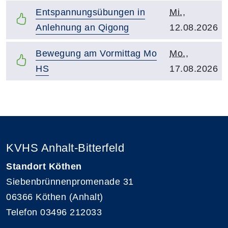
Kurstitel:
Kursbeginn:
Entspannungsübungen in
Mi.
,
Anlehnung an Qigong
12.08.2026
Kurstitel:
Kursbeginn:
Bewegung am Vormittag Mo
Mo.
,
HS
17.08.2026
Übersicht demnächst stattfindender Kurse
KVHS Anhalt-Bitterfeld
Standort Köthen
Siebenbrünnenpromenade 31
06366 Köthen (Anhalt)
Telefon 03496 212033