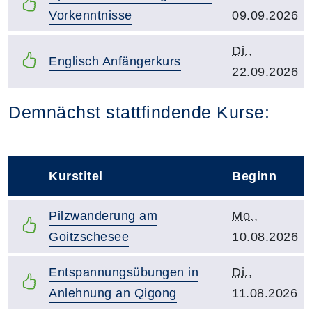
Vorkenntnisse
09.09.2026
Kursbeginn:
Di.
,
Kurstitel:
Englisch Anfängerkurs
22.09.2026
Kursvorschläge
Demnächst stattfindende Kurse:
Kurstitel
Beginn
–
Kurstitel:
Kursbeginn:
Pilzwanderung am
Mo.
,
Goitzschesee
10.08.2026
Kurstitel:
Kursbeginn:
Entspannungsübungen in
Di.
,
Anlehnung an Qigong
11.08.2026