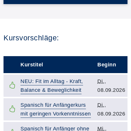
Kursvorschläge:
Kurstitel
Beginn
–
Kurstitel:
Kursbeginn:
NEU: Fit im Alltag - Kraft,
Di.
,
Balance & Beweglichkeit
08.09.2026
Kurstitel:
Kursbeginn:
Spanisch für Anfängerkurs
Di.
,
mit geringen Vorkenntnissen
08.09.2026
Kurstitel:
Kursbeginn:
Spanisch für Anfänger ohne
Mi.
,