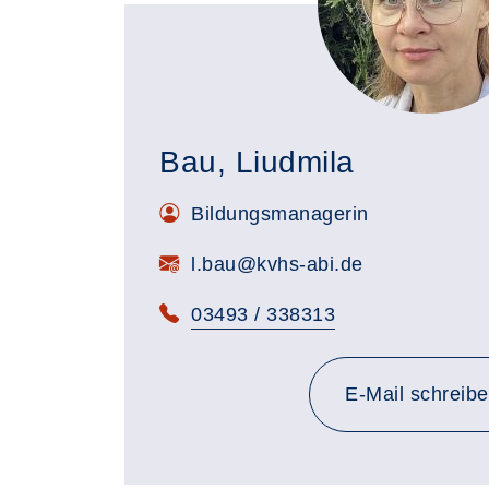
Bau, Liudmila
Bildungsmanagerin
l.bau@kvhs-abi.de
03493 / 338313
an l.ba
E-Mail
schreib