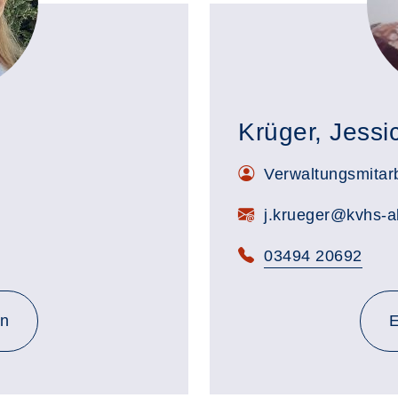
Krüger, Jessi
Verwaltungsmitarb
j.krueger@kvhs-a
03494 20692
u@kvhs-abi.de
en
E