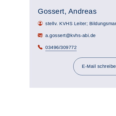
Gossert, Andreas
stellv. KVHS Leiter; Bildungsma
a.gossert@kvhs-abi.de
03496/309772
an a.go
E-Mail
schreib