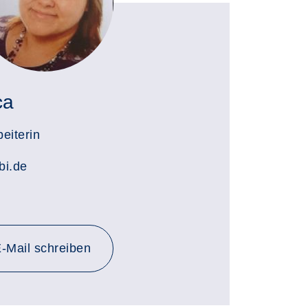
ca
eiterin
bi.de
an j.krueger@kvhs-abi.de
-Mail
schreiben