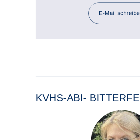
an d.ha
E-Mail
schreib
KVHS-ABI- BITTERF