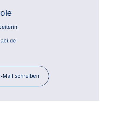
ole
eiterin
abi.de
an n.lehmann@kvhs-abi.de
-Mail
schreiben