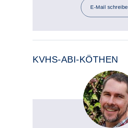
an g.ma
E-Mail
schreib
KVHS-ABI-KÖTHEN