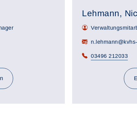
Lehmann, Nic
nager
Verwaltungsmitarb
n.lehmann@kvhs-
03496 212033
ssert@kvhs-abi.de
en
E