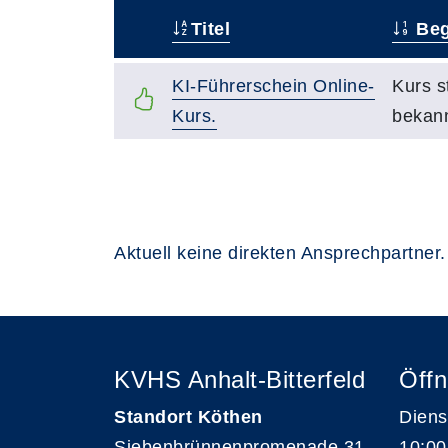
Titel
Beg
–
KI-Führerschein Online-
Kurs s
Kurs.
bekan
Aktuell keine direkten Ansprechpartner.
KVHS Anhalt-Bitterfeld
Öffn
Standort Köthen
Diens
Siebenbrünnenpromenade 31
10:00