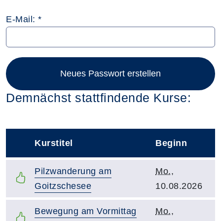
E-Mail: *
Neues Passwort erstellen
Demnächst stattfindende Kurse:
Kurstitel
Beginn
–
Kurstitel:
Kursbeginn:
Pilzwanderung am
Mo.
,
Goitzschesee
10.08.2026
Kurstitel:
Kursbeginn:
Bewegung am Vormittag
Mo.
,