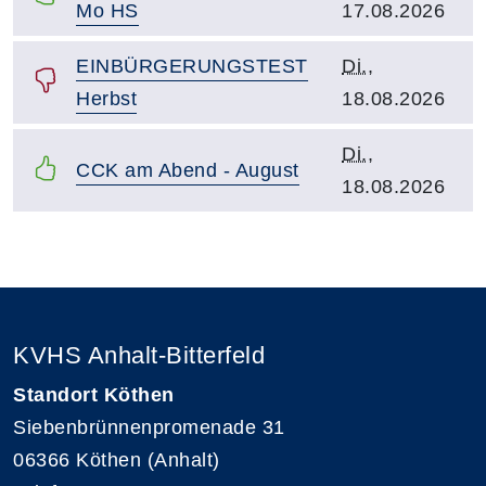
Mo HS
17.08.2026
Kurstitel:
Kursbeginn:
EINBÜRGERUNGSTEST
Di.
,
Herbst
18.08.2026
Kursbeginn:
Di.
,
Kurstitel:
CCK am Abend - August
18.08.2026
Übersicht demnächst stattfindender Kurse
KVHS Anhalt-Bitterfeld
Standort Köthen
Siebenbrünnenpromenade 31
06366 Köthen (Anhalt)