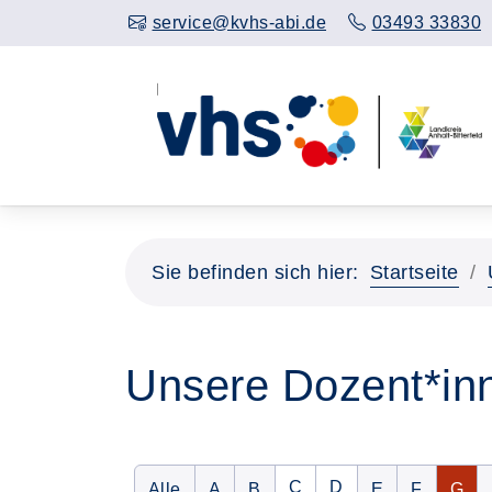
service@kvhs-abi.de
03493 33830
Sie befinden sich hier:
Startseite
Unsere Dozent*in
Es gibt keine Dozenten
Es gibt keine Doze
C
D
Alle Dozenten auflisten
Nur Dozenten mit folgendem Anfan
Nur Dozenten mit folgendem 
Nur Dozenten 
Nur Dozen
Nur 
Alle
A
B
E
F
G