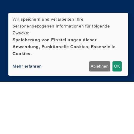
Wir speichern und verarbeiten Ihre
personenbezogenen Informationen für folgende
Zwecke:
Speicherung von Einstellungen dieser
Anwendung, Funktionelle Cookies, Essenzielle
Cookies.
Mehr erfahren
Ablehnen
OK
Cookie Einstellungen