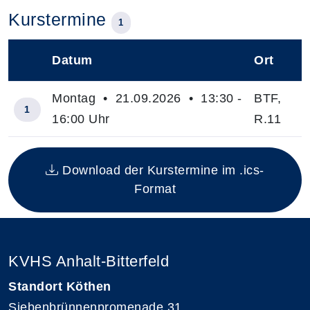
Kurstermine
1
Datum
Ort
–
Montag • 21.09.2026 • 13:30 -
BTF,
1
16:00 Uhr
R.11
Insgesamt gibt es 1 Termine zum diesen Kurs
Download der Kurstermine im .ics-
Format
KVHS Anhalt-Bitterfeld
Standort Köthen
Siebenbrünnenpromenade 31